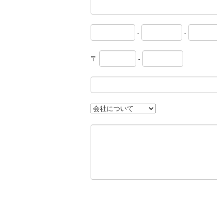
-
-
〒
-