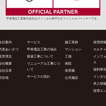
甲南電設工業株式会社はヴィッセル神戸の
オフィシャルパートナーです。
会社案内
サービス
施工実績
採用情
代表あいさつ
甲南電設工業の強み
マンション
カルチ
経営理念
新築工事について
工場
インフ
ス
会社概要
リニューアル工事につ
病院
いて
福利厚
会社沿革
保育園
サービスの流れ
インタ
所在地
公共施設
求人情
採用エ