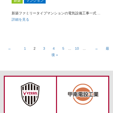
新築
マンション
新築ファミリータイプマンションの電気設備工事一式 ...
詳細を見る
←
1
2
3
4
5
...
10
...
→
最
後 »